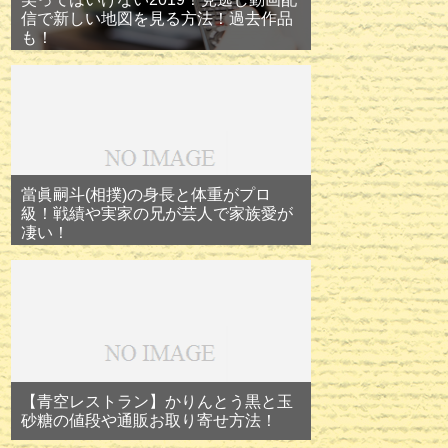
信で新しい地図を見る方法！過去作品
も！
當眞嗣斗(相撲)の身長と体重がプロ
級！戦績や実家の兄が芸人で家族愛が
凄い！
【青空レストラン】かりんとう黒と玉
砂糖の値段や通販お取り寄せ方法！