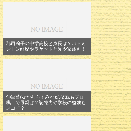
郡司莉子の中学高校と身長は？バドミ
ントン経歴やラケットと兄や家族も！
仲邑菫(なかむらすみれ)の父親もプロ
棋士で母親は？記憶力や学校の勉強も
スゴイ？