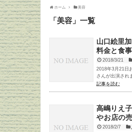
ホーム
美容
「
美容
」
一覧
山口絵里
料金と食
2018/3/21
2018年3月2
さんが出演されま
記事を読む
高嶋りえ
やお店の
2018/2/7