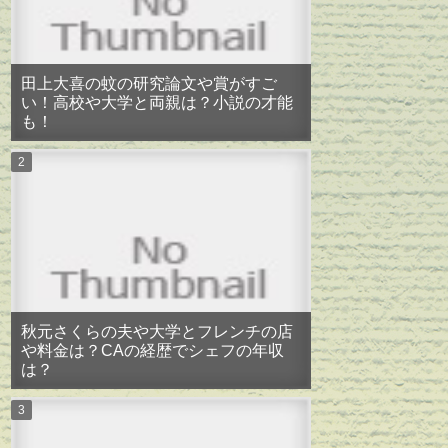
田上大喜の蚊の研究論文や賞がすご
い！高校や大学と両親は？小説の才能
も！
秋元さくらの夫や大学とフレンチの店
や料金は？CAの経歴でシェフの年収
は？