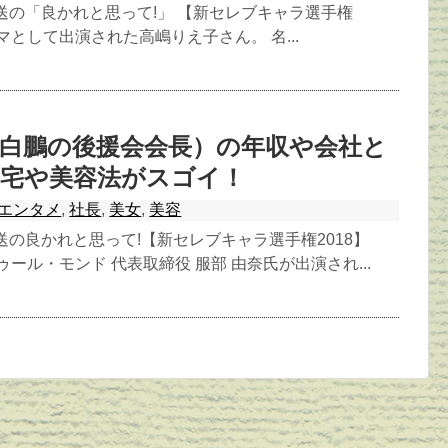
送の「良かれと思って!」 【新セレブキャラ選手権
ママとして出演された高嶋りえ子さん。 名...
白鵬の後援会会長）の年収や会社と
自宅や美容法がスゴイ！
エンタメ
,
社長
,
美女
,
美容
送の良かれと思って!【新セレブキャラ選手権2018】
ゥール・モンド 代表取締役 服部 由奈氏が出演され...