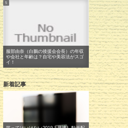
服部由奈（白鵬の後援会会長）の年収
や会社と年齢は？自宅や美容法がスゴ
イ！
新着記事
笑ってはいけない2019！見逃し動画配