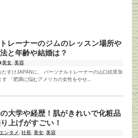
加トレーナーのジムのレッスン場所や
事法と年齢や結婚は？
美女
,
美容
1日おたすけJAPANに、 パーソナルトレーナーの山口絵里加
す 「肥満に悩むアメリカの女性をやせ...
子の大学や経歴！肌がきれいで化粧品
売り上げがすごい！
エンタメ
,
社長
,
美女
,
美容