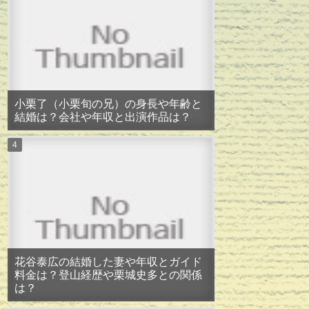
小栗了（小栗旬の兄）の身長や年齢と
結婚は？会社や年収と出演作品は？
花谷泰広の結婚した妻や年収とガイド
料金は？登山経歴や栗城史多との関係
は？