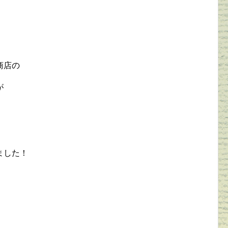
商店の
が
ました！