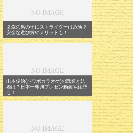
２歳の男の子にストライダーは危険？
安全な遊び方やメリットも！
山本俊治(パワポカラオケ)の職業と結
婚は？日本一即興プレゼン動画や経歴
も！