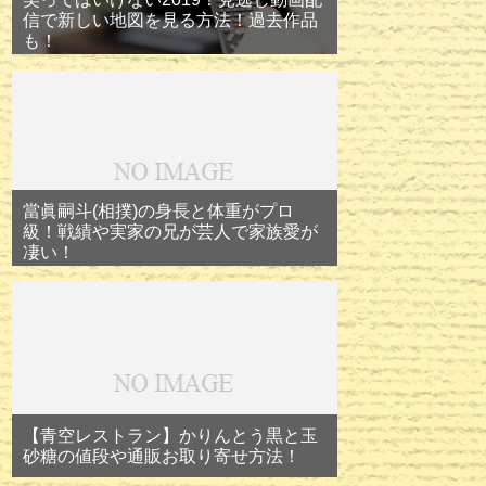
信で新しい地図を見る方法！過去作品
も！
當眞嗣斗(相撲)の身長と体重がプロ
級！戦績や実家の兄が芸人で家族愛が
凄い！
【青空レストラン】かりんとう黒と玉
砂糖の値段や通販お取り寄せ方法！