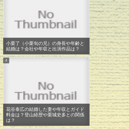
小栗了（小栗旬の兄）の身長や年齢と
結婚は？会社や年収と出演作品は？
花谷泰広の結婚した妻や年収とガイド
料金は？登山経歴や栗城史多との関係
は？