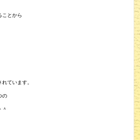
、
ることから
。
されています。
つの
＾＾