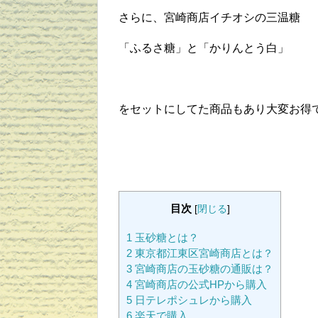
さらに、宮崎商店イチオシの三温糖
「ふるさ糖」と「かりんとう白」
をセットにしてた商品もあり大変お得
目次
[
閉じる
]
1
玉砂糖とは？
2
東京都江東区宮崎商店とは？
3
宮崎商店の玉砂糖の通販は？
4
宮崎商店の公式HPから購入
5
日テレポシュレから購入
6
楽天で購入