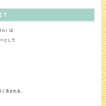
は？
コム）は、
カーとして
多く含まれる、