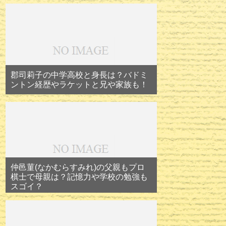
郡司莉子の中学高校と身長は？バドミ
ントン経歴やラケットと兄や家族も！
仲邑菫(なかむらすみれ)の父親もプロ
棋士で母親は？記憶力や学校の勉強も
スゴイ？