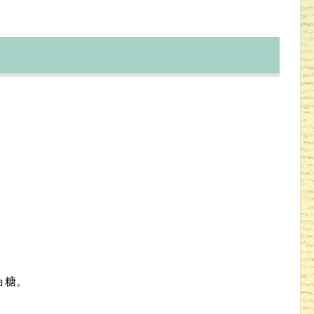
。
ョ糖。