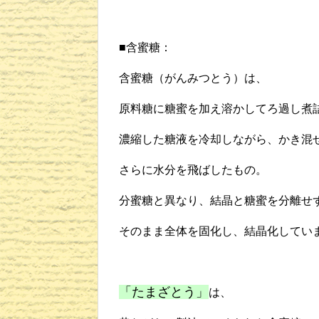
■含蜜糖：
含蜜糖（がんみつとう）は、
原料糖に糖蜜を加え溶かしてろ過し煮
濃縮した糖液を冷却しながら、かき混
さらに水分を飛ばしたもの。
分蜜糖と異なり、結晶と糖蜜を分離せ
そのまま全体を固化し、結晶化してい
「たまざとう」
は、