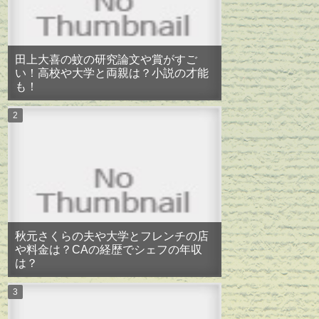
田上大喜の蚊の研究論文や賞がすご
い！高校や大学と両親は？小説の才能
も！
秋元さくらの夫や大学とフレンチの店
や料金は？CAの経歴でシェフの年収
は？