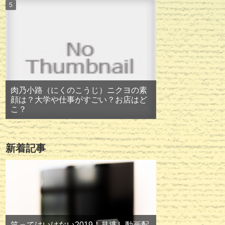
肉乃小路（にくのこうじ）ニクヨの素
顔は？大学や仕事がすごい？お店はど
こ？
新着記事
笑ってはいけない2019！見逃し動画配