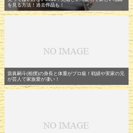
を見る方法！過去作品も！
當眞嗣斗(相撲)の身長と体重がプロ級！戦績や実家の兄
が芸人で家族愛が凄い！