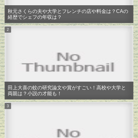
秋元さくらの夫や大学とフレンチの店や料金は？CAの
経歴でシェフの年収は？
田上大喜の蚊の研究論文や賞がすごい！高校や大学と
両親は？小説の才能も！