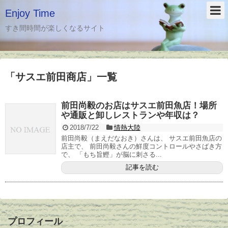
Enjoy Time
すき間時間が楽しくなるサイト
「
サスエ前田商店
」
一覧
前田尚毅のお店はサスエ前田魚店！場所
や通販と卸しレストランや年収は？
2018/7/22
情熱大陸
前田尚毅（まえだなおき）さんは、 サスエ前田魚店の
店主で、 前田尚毅さんの鮮度コントロールやさばき方
で、 「もち旨鰹」が脳に刺さる...
記事を読む
プロフィール