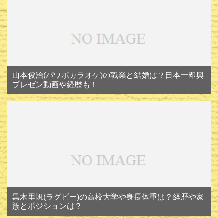
山本俊治(パワポカラオケ)の職業と結婚は？日本一即興
プレゼン動画や経歴も！
黒木里帆(ラグビー)の高校大学や身長体重は？経歴や家
族とポジションは？