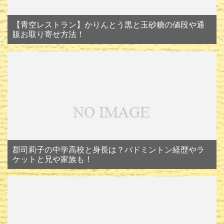
【青空レストラン】かりんとう黒と玉砂糖の値段や通
販お取り寄せ方法！
郡司莉子の中学高校と身長は？バドミントン経歴やラ
ケットと兄や家族も！