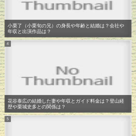
小栗了（小栗旬の兄）の身長や年齢と結婚は？会社や
年収と出演作品は？
花谷泰広の結婚した妻や年収とガイド料金は？登山経
歴や栗城史多との関係は？