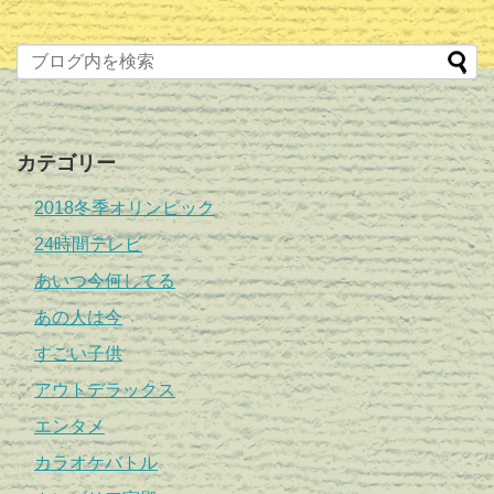
カテゴリー
2018冬季オリンピック
24時間テレビ
あいつ今何してる
あの人は今
すごい子供
アウトデラックス
エンタメ
カラオケバトル