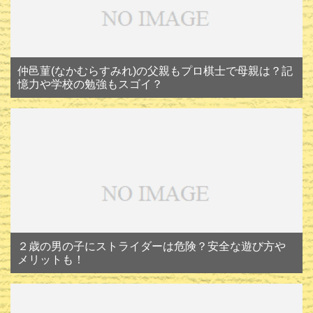
仲邑菫(なかむらすみれ)の父親もプロ棋士で母親は？記
憶力や学校の勉強もスゴイ？
２歳の男の子にストライダーは危険？安全な遊び方や
メリットも！