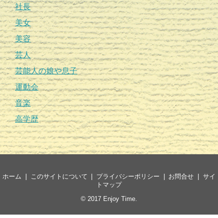
社長
美女
美容
芸人
芸能人の娘や息子
運動会
音楽
高学歴
ホーム
このサイトについて
プライバシーポリシー
お問合せ
サイ
トマップ
© 2017
Enjoy Time
.