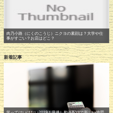
肉乃小路（にくのこうじ）ニクヨの素顔は？大学や仕
事がすごい？お店はどこ？
新着記事
笑ってはいけない2019！見逃し動画配信で新しい地図