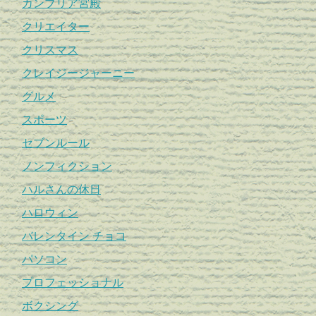
カンブリア宮殿
クリエイター
クリスマス
クレイジージャーニー
グルメ
スポーツ
セブンルール
ノンフィクション
ハルさんの休日
ハロウィン
バレンタイン チョコ
パソコン
プロフェッショナル
ボクシング