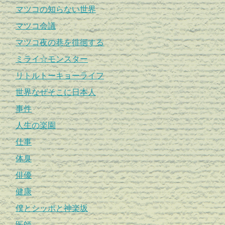
マツコの知らない世界
マツコ会議
マツコ夜の巷を徘徊する
ミライ☆モンスター
リトルトーキョーライフ
世界なぜそこに日本人
事件
人生の楽園
仕事
体臭
俳優
健康
僕とシッポと神楽坂
医師