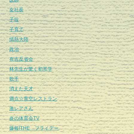
女社長
子役
子育て
情熱大陸
政治
有吉反省会
林先生が驚く初耳学
歌手
消えた天才
満点☆青空レストラン
激レアさん
炎の体育会TV
爆報!THE フライデー