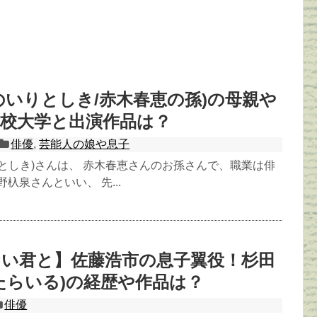
のいりとしき/赤木春恵の孫)の母親や
校大学と出演作品は？
俳優
,
芸能人の娘や息子
としき)さんは、 赤木春恵さんのお孫さんで、職業は俳
杁泉さんといい、 先...
ない君と】佐藤浩市の息子翼役！杉田
たらいる)の経歴や作品は？
俳優