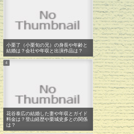
小栗了（小栗旬の兄）の身長や年齢と
結婚は？会社や年収と出演作品は？
花谷泰広の結婚した妻や年収とガイド
料金は？登山経歴や栗城史多との関係
は？