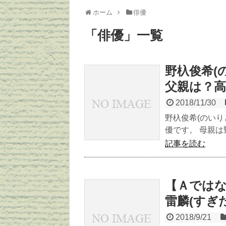
ホーム
俳優
「
俳優
」
一覧
野杁俊希(
父親は？高
2018/11/30
野杁俊希(のいり
優です。 母親は野
記事を読む
【Ａでは
雷麟(すぎ
2018/9/21