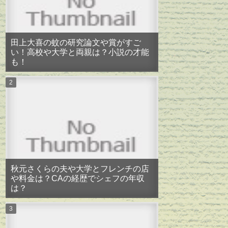
田上大喜の蚊の研究論文や賞がすご
い！高校や大学と両親は？小説の才能
も！
秋元さくらの夫や大学とフレンチの店
や料金は？CAの経歴でシェフの年収
は？