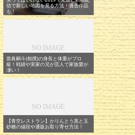
信で新しい地図を見る方法！過去作品
も！
當眞嗣斗(相撲)の身長と体重がプロ
級！戦績や実家の兄が芸人で家族愛が
凄い！
【青空レストラン】かりんとう黒と玉
砂糖の値段や通販お取り寄せ方法！