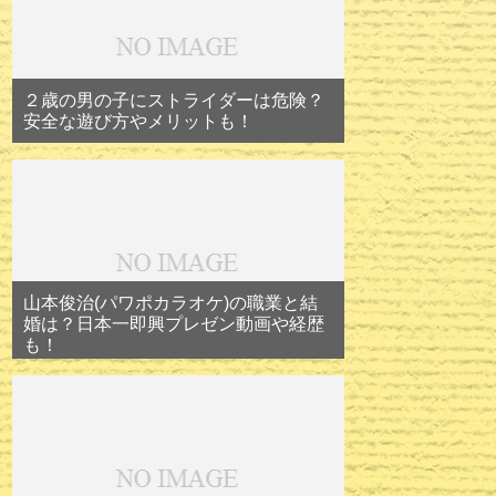
２歳の男の子にストライダーは危険？
安全な遊び方やメリットも！
山本俊治(パワポカラオケ)の職業と結
婚は？日本一即興プレゼン動画や経歴
も！