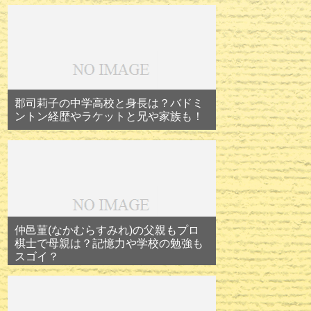
郡司莉子の中学高校と身長は？バドミ
ントン経歴やラケットと兄や家族も！
仲邑菫(なかむらすみれ)の父親もプロ
棋士で母親は？記憶力や学校の勉強も
スゴイ？