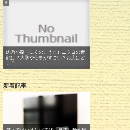
肉乃小路（にくのこうじ）ニクヨの素
顔は？大学や仕事がすごい？お店はど
こ？
新着記事
笑ってはいけない2019！見逃し動画配