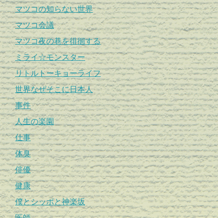
マツコの知らない世界
マツコ会議
マツコ夜の巷を徘徊する
ミライ☆モンスター
リトルトーキョーライフ
世界なぜそこに日本人
事件
人生の楽園
仕事
体臭
俳優
健康
僕とシッポと神楽坂
医師