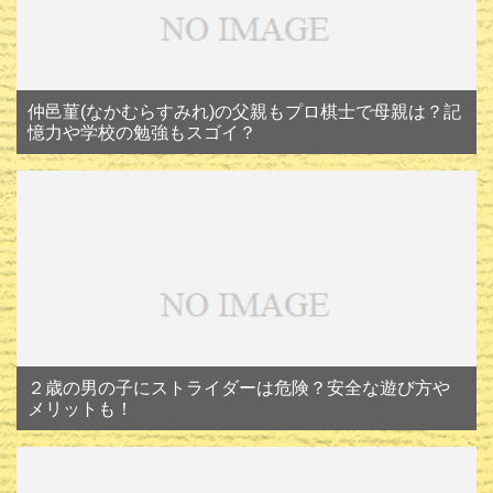
仲邑菫(なかむらすみれ)の父親もプロ棋士で母親は？記
憶力や学校の勉強もスゴイ？
２歳の男の子にストライダーは危険？安全な遊び方や
メリットも！