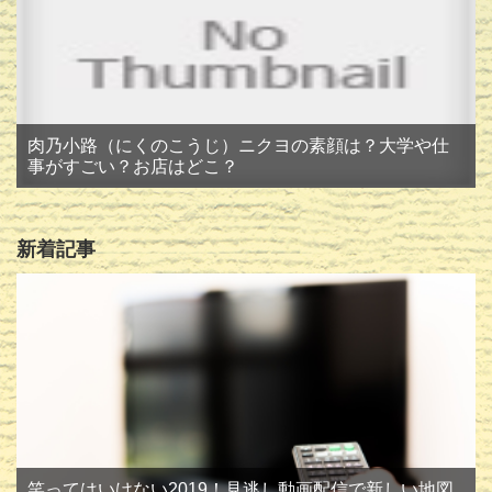
肉乃小路（にくのこうじ）ニクヨの素顔は？大学や仕
事がすごい？お店はどこ？
新着記事
笑ってはいけない2019！見逃し動画配信で新しい地図