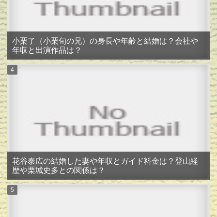
小栗了（小栗旬の兄）の身長や年齢と結婚は？会社や
年収と出演作品は？
花谷泰広の結婚した妻や年収とガイド料金は？登山経
歴や栗城史多との関係は？