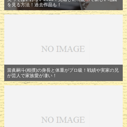
を見る方法！過去作品も！
當眞嗣斗(相撲)の身長と体重がプロ級！戦績や実家の兄
が芸人で家族愛が凄い！