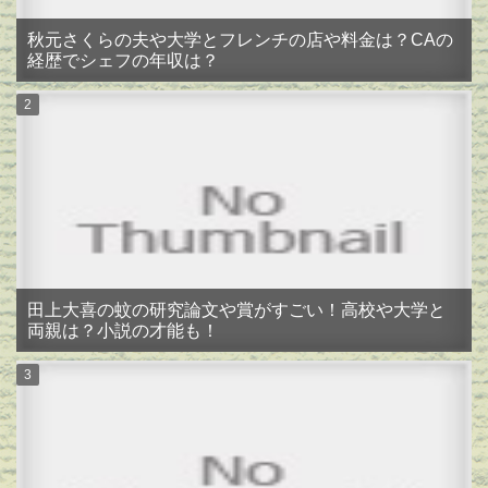
秋元さくらの夫や大学とフレンチの店や料金は？CAの
経歴でシェフの年収は？
田上大喜の蚊の研究論文や賞がすごい！高校や大学と
両親は？小説の才能も！