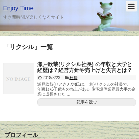
Enjoy Time
すき間時間が楽しくなるサイト
「
リクシル
」
一覧
瀬戸欣哉(リクシル社長) の年収と大学と
経歴は？経営方針や売上げと失言とは？
2018/8/23
社長
瀬戸欣哉(せときんや)氏は、 株)リクシルの社長で、
年商1兆6千億もの売上がある 住宅設備業界最大手の企
業に成長させた ...
記事を読む
プロフィール