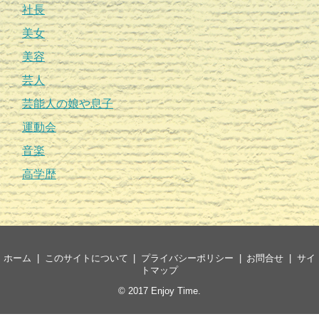
社長
美女
美容
芸人
芸能人の娘や息子
運動会
音楽
高学歴
ホーム
このサイトについて
プライバシーポリシー
お問合せ
サイ
トマップ
© 2017
Enjoy Time
.