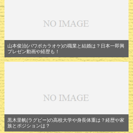
山本俊治(パワポカラオケ)の職業と結婚は？日本一即興
プレゼン動画や経歴も！
黒木里帆(ラグビー)の高校大学や身長体重は？経歴や家
族とポジションは？