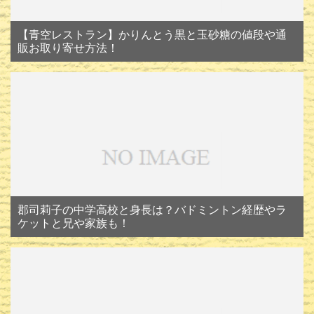
【青空レストラン】かりんとう黒と玉砂糖の値段や通
販お取り寄せ方法！
郡司莉子の中学高校と身長は？バドミントン経歴やラ
ケットと兄や家族も！