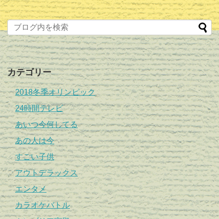
カテゴリー
2018冬季オリンピック
24時間テレビ
あいつ今何してる
あの人は今
すごい子供
アウトデラックス
エンタメ
カラオケバトル