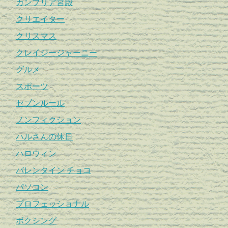
カンブリア宮殿
クリエイター
クリスマス
クレイジージャーニー
グルメ
スポーツ
セブンルール
ノンフィクション
ハルさんの休日
ハロウィン
バレンタイン チョコ
パソコン
プロフェッショナル
ボクシング