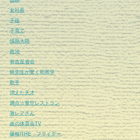
女社長
子役
子育て
情熱大陸
政治
有吉反省会
林先生が驚く初耳学
歌手
消えた天才
満点☆青空レストラン
激レアさん
炎の体育会TV
爆報!THE フライデー