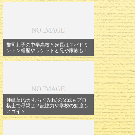
郡司莉子の中学高校と身長は？バドミ
ントン経歴やラケットと兄や家族も！
仲邑菫(なかむらすみれ)の父親もプロ
棋士で母親は？記憶力や学校の勉強も
スゴイ？