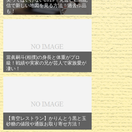
信で新しい地図を見る方法！過去作品
も！
當眞嗣斗(相撲)の身長と体重がプロ
級！戦績や実家の兄が芸人で家族愛が
凄い！
【青空レストラン】かりんとう黒と玉
砂糖の値段や通販お取り寄せ方法！