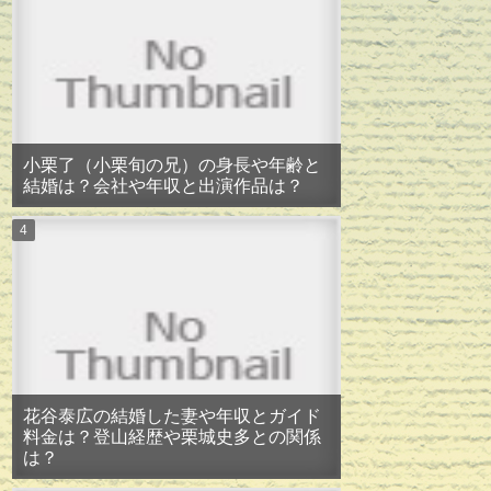
小栗了（小栗旬の兄）の身長や年齢と
結婚は？会社や年収と出演作品は？
花谷泰広の結婚した妻や年収とガイド
料金は？登山経歴や栗城史多との関係
は？