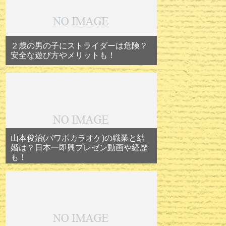
２歳の男の子にストライダーは危険？
安全な遊び方やメリットも！
山本俊治(パワポカラオケ)の職業と結
婚は？日本一即興プレゼン動画や経歴
も！