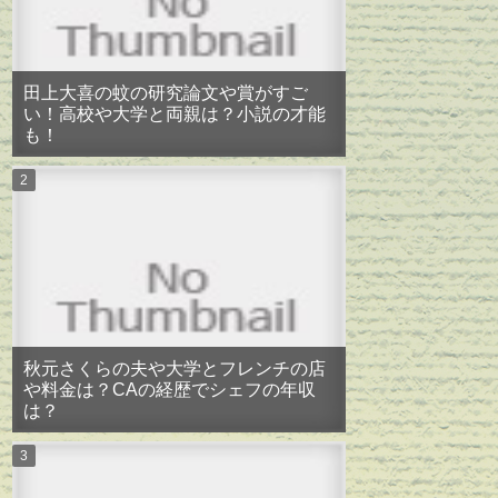
田上大喜の蚊の研究論文や賞がすご
い！高校や大学と両親は？小説の才能
も！
秋元さくらの夫や大学とフレンチの店
や料金は？CAの経歴でシェフの年収
は？