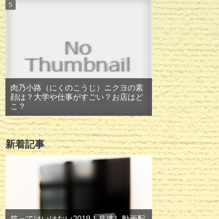
肉乃小路（にくのこうじ）ニクヨの素
顔は？大学や仕事がすごい？お店はど
こ？
新着記事
笑ってはいけない2019！見逃し動画配