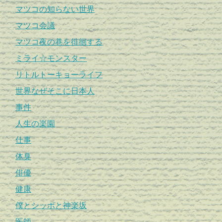
マツコの知らない世界
マツコ会議
マツコ夜の巷を徘徊する
ミライ☆モンスター
リトルトーキョーライフ
世界なぜそこに日本人
事件
人生の楽園
仕事
体臭
俳優
健康
僕とシッポと神楽坂
医師