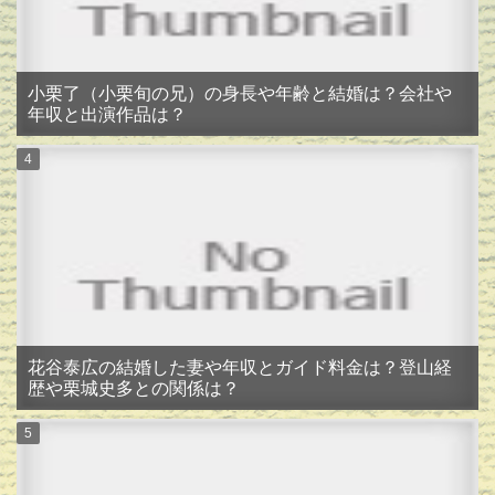
小栗了（小栗旬の兄）の身長や年齢と結婚は？会社や
年収と出演作品は？
花谷泰広の結婚した妻や年収とガイド料金は？登山経
歴や栗城史多との関係は？