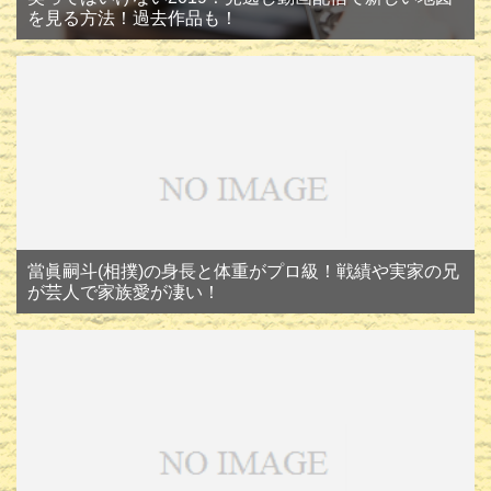
を見る方法！過去作品も！
當眞嗣斗(相撲)の身長と体重がプロ級！戦績や実家の兄
が芸人で家族愛が凄い！