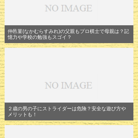
仲邑菫(なかむらすみれ)の父親もプロ棋士で母親は？記
憶力や学校の勉強もスゴイ？
２歳の男の子にストライダーは危険？安全な遊び方や
メリットも！