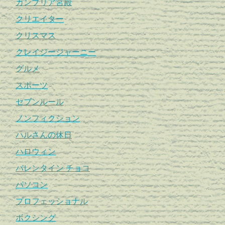
カンブリア宮殿
クリエイター
クリスマス
クレイジージャーニー
グルメ
スポーツ
セブンルール
ノンフィクション
ハルさんの休日
ハロウィン
バレンタイン チョコ
パソコン
プロフェッショナル
ボクシング