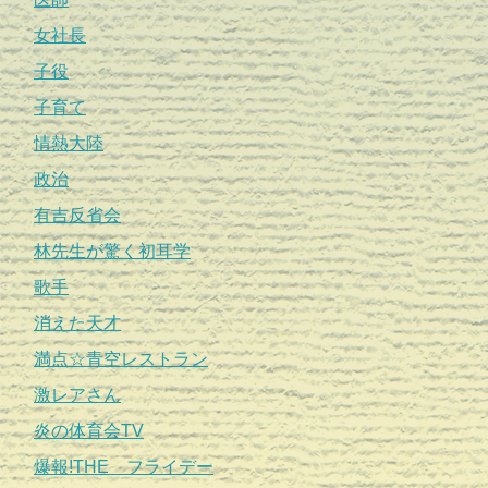
女社長
子役
子育て
情熱大陸
政治
有吉反省会
林先生が驚く初耳学
歌手
消えた天才
満点☆青空レストラン
激レアさん
炎の体育会TV
爆報!THE フライデー