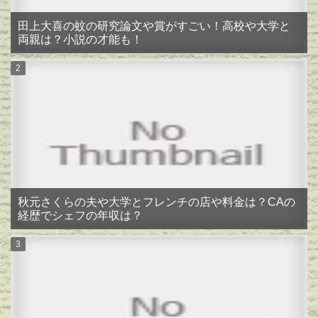
田上大喜の蚊の研究論文や賞がすごい！高校や大学と
両親は？小説の才能も！
秋元さくらの夫や大学とフレンチの店や料金は？CAの
経歴でシェフの年収は？