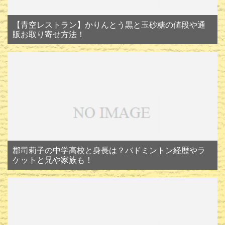
【青空レストラン】かりんとう黒と玉砂糖の値段や通
販お取り寄せ方法！
郡司莉子の中学高校と身長は？バドミントン経歴やラ
ケットと兄や家族も！