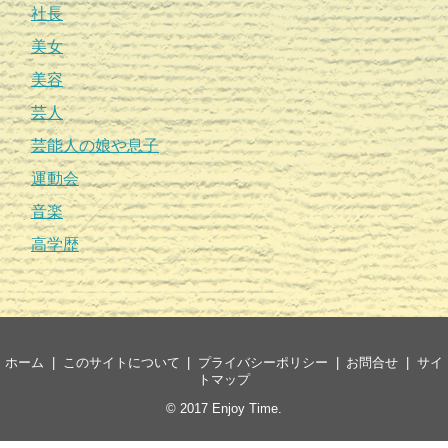
社長
美女
美容
芸人
芸能人の娘や息子
運動会
音楽
高学歴
ホーム
このサイトについて
プライバシーポリシー
お問合せ
サイ
トマップ
© 2017
Enjoy Time
.