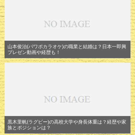
山本俊治(パワポカラオケ)の職業と結婚は？日本一即興
プレゼン動画や経歴も！
黒木里帆(ラグビー)の高校大学や身長体重は？経歴や家
族とポジションは？