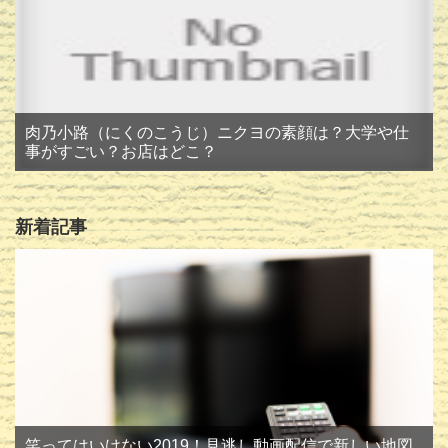
肉乃小路（にくのこうじ）ニクヨの素顔は？大学や仕
事がすごい？お店はどこ？
新着記事
笑ってはいけない2019！見逃し動画配信で新しい地図