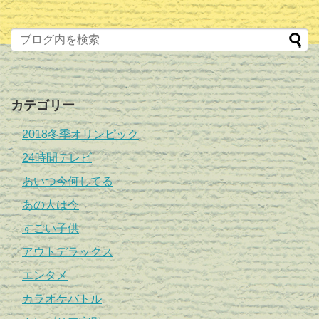
カテゴリー
2018冬季オリンピック
24時間テレビ
あいつ今何してる
あの人は今
すごい子供
アウトデラックス
エンタメ
カラオケバトル