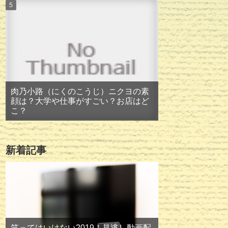
肉乃小路（にくのこうじ）ニクヨの素
顔は？大学や仕事がすごい？お店はど
こ？
新着記事
笑ってはいけない2019！見逃し動画配