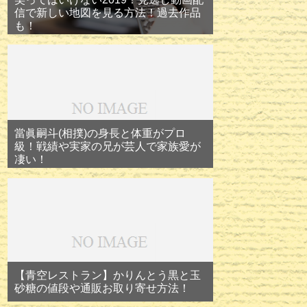
信で新しい地図を見る方法！過去作品
も！
當眞嗣斗(相撲)の身長と体重がプロ
級！戦績や実家の兄が芸人で家族愛が
凄い！
【青空レストラン】かりんとう黒と玉
砂糖の値段や通販お取り寄せ方法！