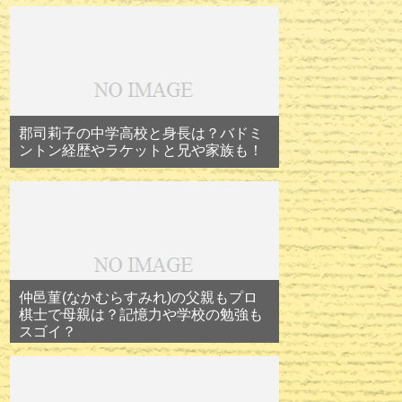
郡司莉子の中学高校と身長は？バドミ
ントン経歴やラケットと兄や家族も！
仲邑菫(なかむらすみれ)の父親もプロ
棋士で母親は？記憶力や学校の勉強も
スゴイ？