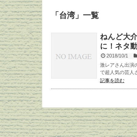
「
台湾
」
一覧
ねんど大介
に！ネタ
2018/10/1
激レアさん出演の
で超人気の芸人さ
記事を読む