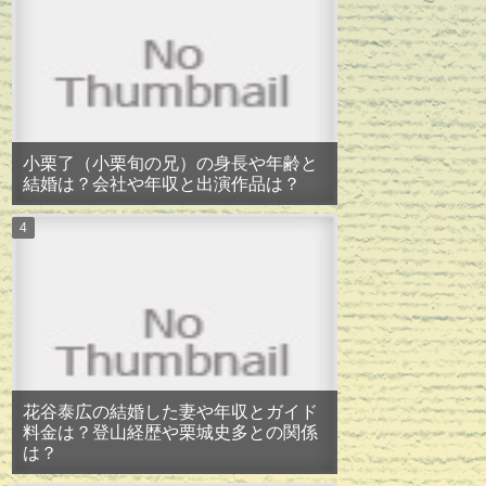
小栗了（小栗旬の兄）の身長や年齢と
結婚は？会社や年収と出演作品は？
花谷泰広の結婚した妻や年収とガイド
料金は？登山経歴や栗城史多との関係
は？