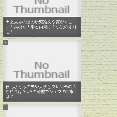
田上大喜の蚊の研究論文や賞がすご
い！高校や大学と両親は？小説の才能
も！
秋元さくらの夫や大学とフレンチの店
や料金は？CAの経歴でシェフの年収
は？