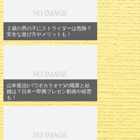
２歳の男の子にストライダーは危険？
安全な遊び方やメリットも！
山本俊治(パワポカラオケ)の職業と結
婚は？日本一即興プレゼン動画や経歴
も！