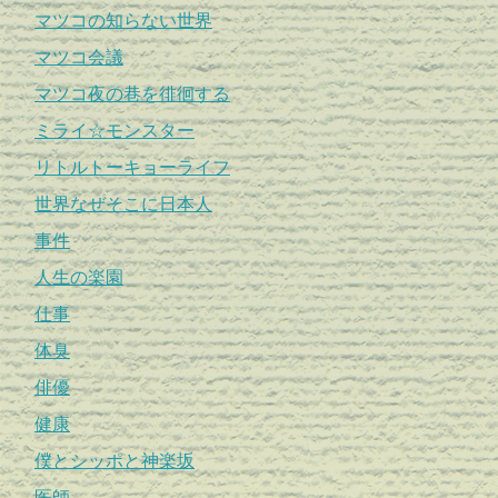
マツコの知らない世界
マツコ会議
マツコ夜の巷を徘徊する
ミライ☆モンスター
リトルトーキョーライフ
世界なぜそこに日本人
事件
人生の楽園
仕事
体臭
俳優
健康
僕とシッポと神楽坂
医師