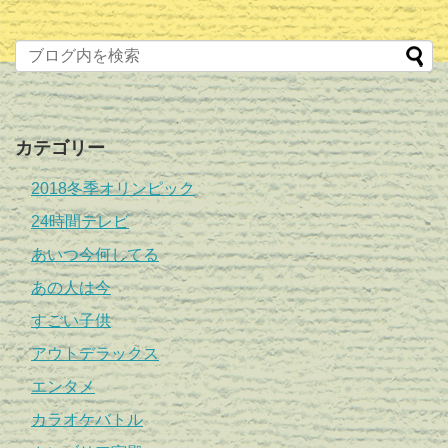
カテゴリー
2018冬季オリンピック
24時間テレビ
あいつ今何してる
あの人は今
すごい子供
アウトデラックス
エンタメ
カラオケバトル