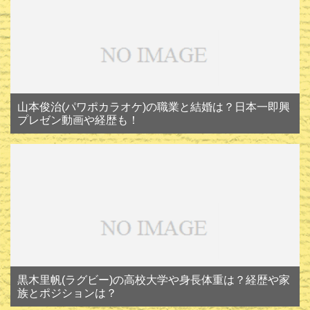
山本俊治(パワポカラオケ)の職業と結婚は？日本一即興
プレゼン動画や経歴も！
黒木里帆(ラグビー)の高校大学や身長体重は？経歴や家
族とポジションは？