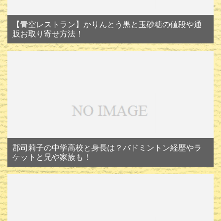
【青空レストラン】かりんとう黒と玉砂糖の値段や通
販お取り寄せ方法！
郡司莉子の中学高校と身長は？バドミントン経歴やラ
ケットと兄や家族も！