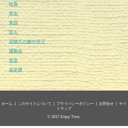
社長
美女
美容
芸人
芸能人の娘や息子
運動会
音楽
高学歴
ホーム
このサイトについて
プライバシーポリシー
お問合せ
サイ
トマップ
© 2017
Enjoy Time
.