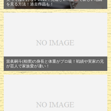
を見る方法！過去作品も！
當眞嗣斗(相撲)の身長と体重がプロ級！戦績や実家の兄
が芸人で家族愛が凄い！