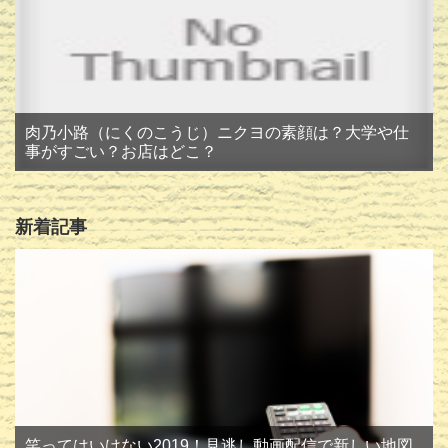
肉乃小路（にくのこうじ）ニクヨの素顔は？大学や仕
事がすごい？お店はどこ？
新着記事
笑ってはいけない2019！見逃し動画配信で新しい地図