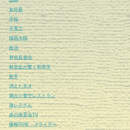
女社長
子役
子育て
情熱大陸
政治
有吉反省会
林先生が驚く初耳学
歌手
消えた天才
満点☆青空レストラン
激レアさん
炎の体育会TV
爆報!THE フライデー