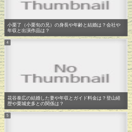
小栗了（小栗旬の兄）の身長や年齢と結婚は？会社や
年収と出演作品は？
花谷泰広の結婚した妻や年収とガイド料金は？登山経
歴や栗城史多との関係は？