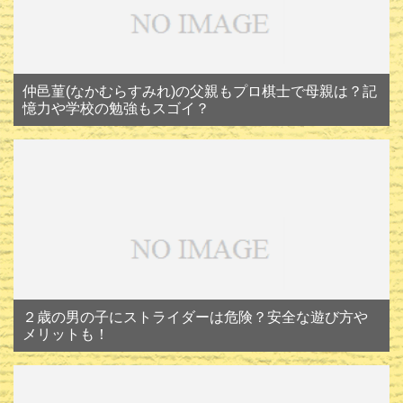
仲邑菫(なかむらすみれ)の父親もプロ棋士で母親は？記
憶力や学校の勉強もスゴイ？
２歳の男の子にストライダーは危険？安全な遊び方や
メリットも！