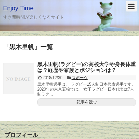
Enjoy Time
すき間時間が楽しくなるサイト
「
黒木里帆
」
一覧
黒木里帆(ラグビー)の高校大学や身長体重
は？経歴や家族とポジションは？
2018/12/30
スポーツ
黒木里帆選手は、 ラグビー15人制日本代表選手です。
2020年の東京五輪では、 女子ラグビー日本代表は7人
制ラグ...
記事を読む
プロフィール