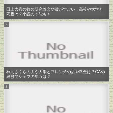
田上大喜の蚊の研究論文や賞がすごい！高校や大学と
両親は？小説の才能も！
秋元さくらの夫や大学とフレンチの店や料金は？CAの
経歴でシェフの年収は？