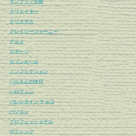
カンブリア宮殿
クリエイター
クリスマス
クレイジージャーニー
グルメ
スポーツ
セブンルール
ノンフィクション
ハルさんの休日
ハロウィン
バレンタイン チョコ
パソコン
プロフェッショナル
ボクシング