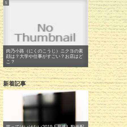
肉乃小路（にくのこうじ）ニクヨの素
顔は？大学や仕事がすごい？お店はど
こ？
新着記事
笑ってはいけない2019！見逃し動画配