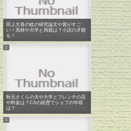
田上大喜の蚊の研究論文や賞がすご
い！高校や大学と両親は？小説の才能
も！
秋元さくらの夫や大学とフレンチの店
や料金は？CAの経歴でシェフの年収
は？