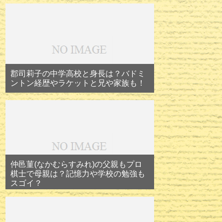
郡司莉子の中学高校と身長は？バドミ
ントン経歴やラケットと兄や家族も！
仲邑菫(なかむらすみれ)の父親もプロ
棋士で母親は？記憶力や学校の勉強も
スゴイ？