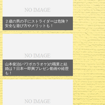
２歳の男の子にストライダーは危険？
安全な遊び方やメリットも！
山本俊治(パワポカラオケ)の職業と結
婚は？日本一即興プレゼン動画や経歴
も！