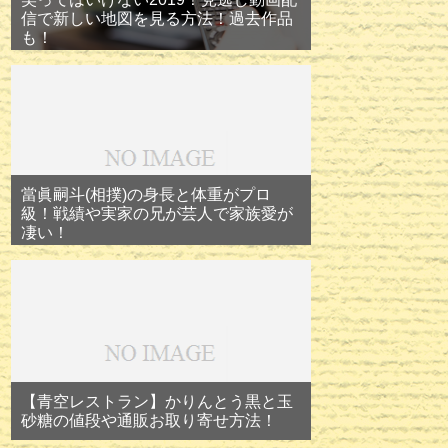
信で新しい地図を見る方法！過去作品
も！
當眞嗣斗(相撲)の身長と体重がプロ
級！戦績や実家の兄が芸人で家族愛が
凄い！
【青空レストラン】かりんとう黒と玉
砂糖の値段や通販お取り寄せ方法！