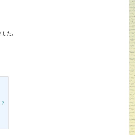
ました。
は？
？