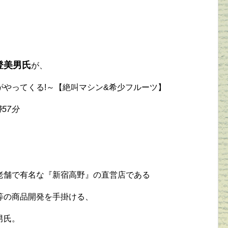
登美男氏
が、
やってくる!～【絶叫マシン&希少フルーツ】
時57分
老舗で有名な『新宿高野』の直営店である
等の商品開発を手掛ける、
男氏。