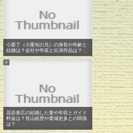
小栗了（小栗旬の兄）の身長や年齢と
結婚は？会社や年収と出演作品は？
花谷泰広の結婚した妻や年収とガイド
料金は？登山経歴や栗城史多との関係
は？