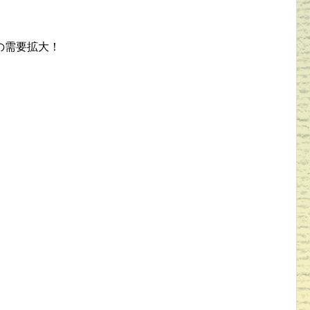
、
の需要拡大！
。