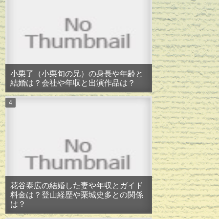
小栗了（小栗旬の兄）の身長や年齢と
結婚は？会社や年収と出演作品は？
花谷泰広の結婚した妻や年収とガイド
料金は？登山経歴や栗城史多との関係
は？