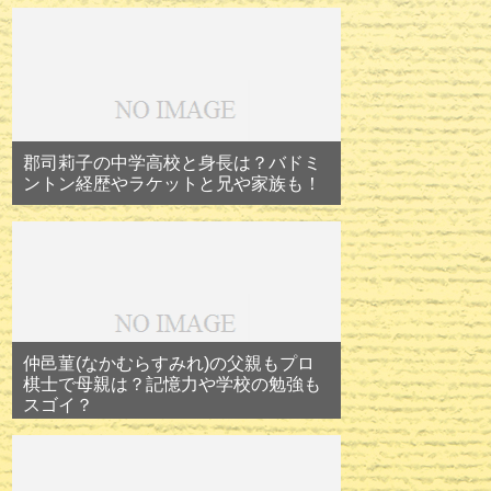
郡司莉子の中学高校と身長は？バドミ
ントン経歴やラケットと兄や家族も！
仲邑菫(なかむらすみれ)の父親もプロ
棋士で母親は？記憶力や学校の勉強も
スゴイ？