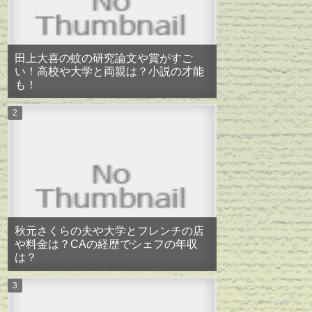
田上大喜の蚊の研究論文や賞がすご
い！高校や大学と両親は？小説の才能
も！
秋元さくらの夫や大学とフレンチの店
や料金は？CAの経歴でシェフの年収
は？