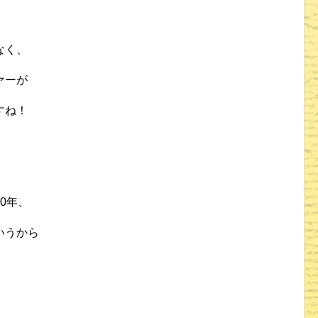
なく、
ァーが
すね！
0年、
いうから