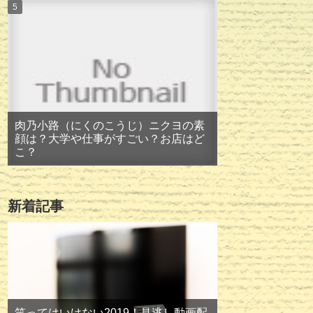
肉乃小路（にくのこうじ）ニクヨの素
顔は？大学や仕事がすごい？お店はど
こ？
新着記事
笑ってはいけない2019！見逃し動画配