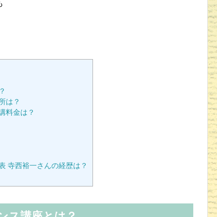
も
？
所は？
講料金は？
表 寺西裕一さんの経歴は？
ンス講座とは？