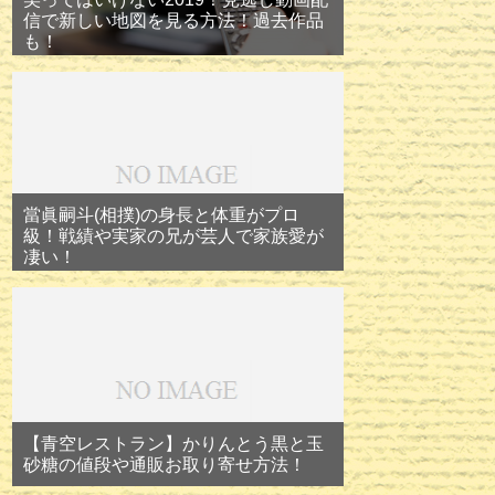
信で新しい地図を見る方法！過去作品
も！
當眞嗣斗(相撲)の身長と体重がプロ
級！戦績や実家の兄が芸人で家族愛が
凄い！
【青空レストラン】かりんとう黒と玉
砂糖の値段や通販お取り寄せ方法！