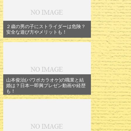
２歳の男の子にストライダーは危険？
安全な遊び方やメリットも！
山本俊治(パワポカラオケ)の職業と結
婚は？日本一即興プレゼン動画や経歴
も！