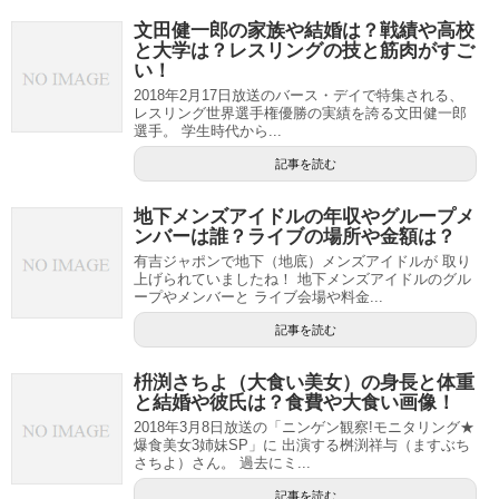
文田健一郎の家族や結婚は？戦績や高校
と大学は？レスリングの技と筋肉がすご
い！
2018年2月17日放送のバース・デイで特集される、
レスリング世界選手権優勝の実績を誇る文田健一郎
選手。 学生時代から...
記事を読む
地下メンズアイドルの年収やグループメ
ンバーは誰？ライブの場所や金額は？
有吉ジャポンで地下（地底）メンズアイドルが 取り
上げられていましたね！ 地下メンズアイドルのグル
ープやメンバーと ライブ会場や料金...
記事を読む
枡渕さちよ（大食い美女）の身長と体重
と結婚や彼氏は？食費や大食い画像！
2018年3月8日放送の「ニンゲン観察!モニタリング★
爆食美女3姉妹SP」に 出演する桝渕祥与（ますぶち
さちよ）さん。 過去にミ...
記事を読む