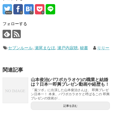
error
0
0
フォローする
セブンルール
,
瀬尾まなほ
,
瀬戸内寂聴
,
秘書
りりー
関連記事
山本俊治(パワポカラオケ)の職業と結婚
は？日本一即興プレゼン動画や経歴も！
「嵐ツボ」に出演した山本俊治さんは、 即興プレゼ
ン日本一！ 本来、パワポカラオケと呼ばるこの 即興
プレゼンの技術が...
記事を読む