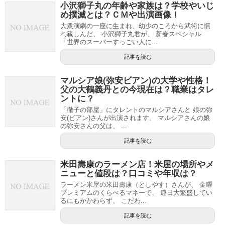
小沢獅子丸の年齢や家族は？学校やいじ
め撲滅とは？ＣＭや出演画像！
大衆演劇の一座に生まれ、幼少のころから武術に慣
れ親しんだ、 小沢獅子丸君が、 新春スペシャル
「世界のスーパーすっごい人に...
記事を読む
マルシア娘(弥安ビアン)の大学や性格！
父の大鶴義丹との今現在は？職業はタレ
ントに？
「徹子の部屋」にタレントのマルシアさんと 娘の弥
安(ビアン)さんが出演されます。 マルシアさんの娘
の弥安さんの父は、 ...
記事を読む
米田壽康のラーメン店！米屋の場所やメ
ニューと値段は？口コミや年収は？
ラーメン米屋の米田壽康（としやす）さんが、 金曜
プレミアムのくらべるマネーで、 連日大繁盛してい
るにもかかわらず、 こだわ...
記事を読む