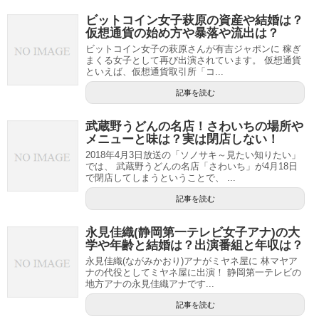
ビットコイン女子萩原の資産や結婚は？
仮想通貨の始め方や暴落や流出は？
ビットコイン女子の萩原さんが有吉ジャポンに 稼ぎ
まくる女子として再び出演されています。 仮想通貨
といえば、仮想通貨取引所「コ...
記事を読む
武蔵野うどんの名店！さわいちの場所や
メニューと味は？実は閉店しない！
2018年4月3日放送の「ソノサキ～見たい知りたい」
では、 武蔵野うどんの名店「さわいち」が4月18日
で閉店してしまうということで、 ...
記事を読む
永見佳織(静岡第一テレビ女子アナ)の大
学や年齢と結婚は？出演番組と年収は？
永見佳織(ながみかおり)アナがミヤネ屋に 林マヤア
ナの代役としてミヤネ屋に出演！ 静岡第一テレビの
地方アナの永見佳織アナです...
記事を読む