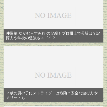
仲邑菫(なかむらすみれ)の父親もプロ棋士で母親は？記
憶力や学校の勉強もスゴイ？
２歳の男の子にストライダーは危険？安全な遊び方や
メリットも！