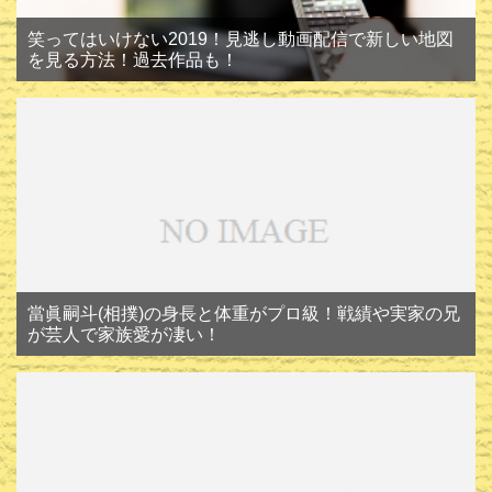
笑ってはいけない2019！見逃し動画配信で新しい地図
を見る方法！過去作品も！
當眞嗣斗(相撲)の身長と体重がプロ級！戦績や実家の兄
が芸人で家族愛が凄い！