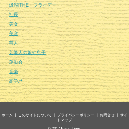
爆報!THE フライデー
社長
美女
美容
芸人
芸能人の娘や息子
運動会
音楽
高学歴
ホーム
このサイトについて
プライバシーポリシー
お問合せ
サイ
トマップ
© 2017
Enjoy Time
.