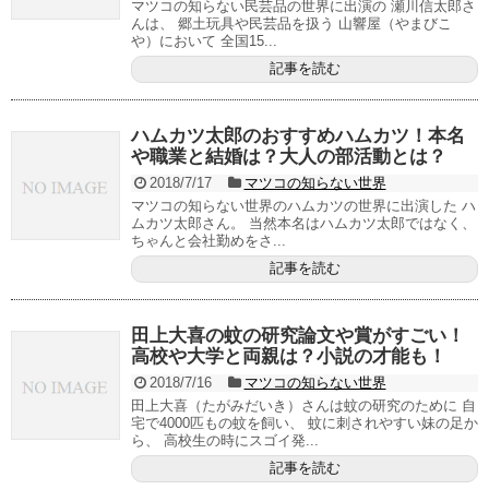
マツコの知らない民芸品の世界に出演の 瀬川信太郎さ
んは、 郷土玩具や民芸品を扱う 山響屋（やまびこ
や）において 全国15...
記事を読む
ハムカツ太郎のおすすめハムカツ！本名
や職業と結婚は？大人の部活動とは？
2018/7/17
マツコの知らない世界
マツコの知らない世界のハムカツの世界に出演した ハ
ムカツ太郎さん。 当然本名はハムカツ太郎ではなく、
ちゃんと会社勤めをさ...
記事を読む
田上大喜の蚊の研究論文や賞がすごい！
高校や大学と両親は？小説の才能も！
2018/7/16
マツコの知らない世界
田上大喜（たがみだいき）さんは蚊の研究のために 自
宅で4000匹もの蚊を飼い、 蚊に刺されやすい妹の足か
ら、 高校生の時にスゴイ発...
記事を読む