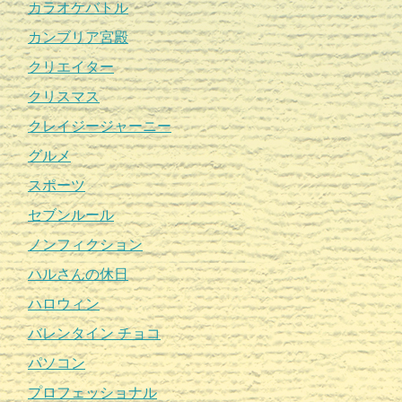
カラオケバトル
カンブリア宮殿
クリエイター
クリスマス
クレイジージャーニー
グルメ
スポーツ
セブンルール
ノンフィクション
ハルさんの休日
ハロウィン
バレンタイン チョコ
パソコン
プロフェッショナル