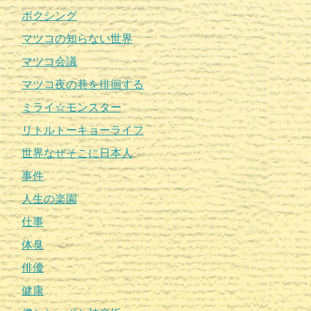
ボクシング
マツコの知らない世界
マツコ会議
マツコ夜の巷を徘徊する
ミライ☆モンスター
リトルトーキョーライフ
世界なぜそこに日本人
事件
人生の楽園
仕事
体臭
俳優
健康