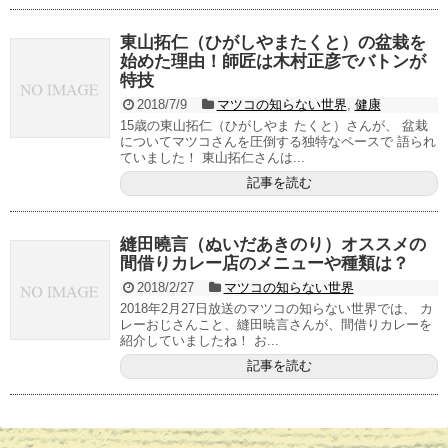
東山拓仁（ひがしやまたくと）の盆栽を
始めた理由！師匠は木村正彦でバトンが
特技
2018/7/9
マツコの知らない世界
,
健康
15歳の東山拓仁（ひがしやま たくと）さんが、 盆栽
についてマツコさんを圧倒する独特なペースで 語られ
ていました！ 東山拓仁さんは...
記事を読む
縫田曉言（ぬいだあきのり）オススメの
間借りカレー店のメニューや種類は？
2018/2/27
マツコの知らない世界
2018年2月27日放送のマツコの知らない世界では、 カ
レーおじさんこと、縫田暁言さんが、間借りカレーを
紹介していましたね！ お...
記事を読む