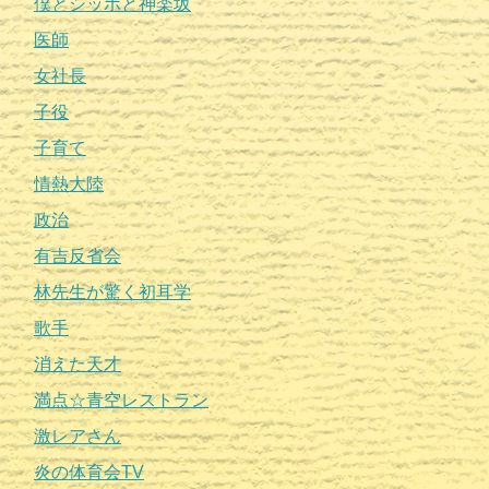
僕とシッポと神楽坂
医師
女社長
子役
子育て
情熱大陸
政治
有吉反省会
林先生が驚く初耳学
歌手
消えた天才
満点☆青空レストラン
激レアさん
炎の体育会TV