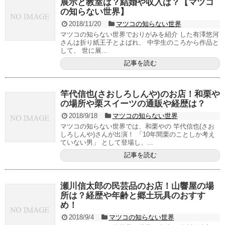
展示と教室は？結婚や収入は？【マツコ
の知らない世界】
2018/11/20
マツコの知らない世界
マツコの知らない世界でおりがみを紹介 した有澤悠河
さんは折り紙王子とよばれ、 中学生のころから作品と
して、 世に展...
記事を読む
竿代信也(さおしろしんや)のお店！和栗や
の場所や栗スイーツの通販や経歴は？
2018/9/18
マツコの知らない世界
マツコの知らない世界では、和栗やの 竿代信也(さお
しろしんや)さんが出演！ 「10年間栗のことしか考え
ていない男」 として登場し、...
記事を読む
瀬川信太郎の民芸品のお店！山響屋の場
所は？経歴や年齢と郷土玩具のおすす
め！
2018/9/4
マツコの知らない世界