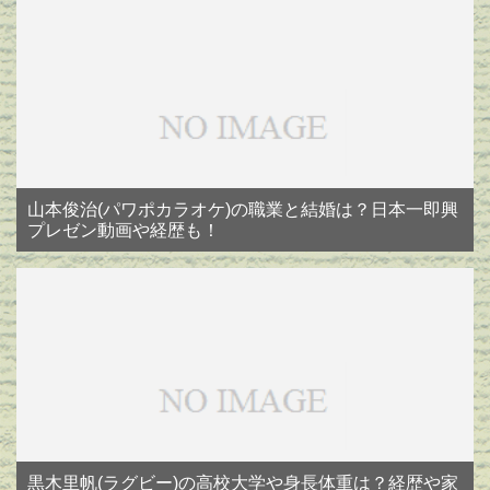
山本俊治(パワポカラオケ)の職業と結婚は？日本一即興
プレゼン動画や経歴も！
黒木里帆(ラグビー)の高校大学や身長体重は？経歴や家