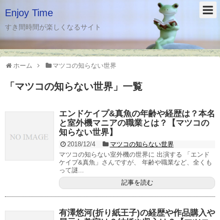
Enjoy Time
すき間時間が楽しくなるサイト
ホーム
マツコの知らない世界
「
マツコの知らない世界
」
一覧
エンドケイプ&真魚の年齢や経歴は？本名
と室外機マニアの職業とは？【マツコの
知らない世界】
2018/12/4
マツコの知らない世界
マツコの知らない室外機の世界に 出演する 「エンド
ケイプ&真魚」さんですが、 年齢や職業など、全くも
って謎...
記事を読む
有澤悠河(折り紙王子)の経歴や作品購入や