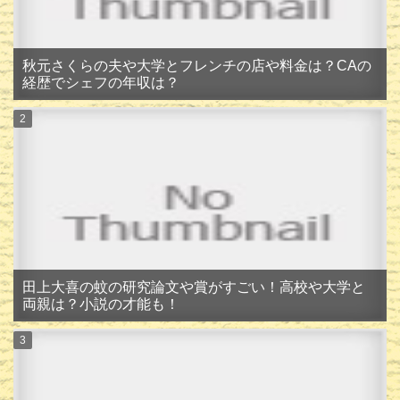
秋元さくらの夫や大学とフレンチの店や料金は？CAの
経歴でシェフの年収は？
田上大喜の蚊の研究論文や賞がすごい！高校や大学と
両親は？小説の才能も！