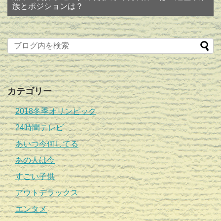
族とポジションは？
カテゴリー
2018冬季オリンピック
24時間テレビ
あいつ今何してる
あの人は今
すごい子供
アウトデラックス
エンタメ