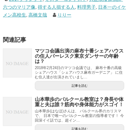
六つのマリア像
,
得する人損する人
,
料理男子
,
日本一のイケ
メン高校生
,
高橋文哉
りりー
関連記事
マツコ会議出演の麻布十番シェアハウス
の住人バーレスク東京ダンサーの年齢
は？
2018年2月24日のマツコ会議では、 麻布十番の高級
シェアハウス「シェアハウス麻布ガーデニア」 に住
む住人達が出演されていまし...
記事を読む
山本華歩のパルクール教室は？身長や体
重と夫は誰？筋肉や身体能力がスゴイ！
山本華歩(はなほ)さんは、 パルクール界のカリスマ
で、 日本で唯一のパルクール教室の指導者です！ 今
回深イイ話では、超イン...
記事を読む