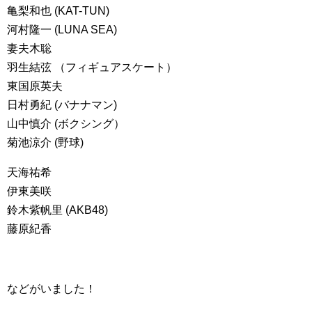
亀梨和也 (KAT-TUN)
河村隆一 (LUNA SEA)
妻夫木聡
羽生結弦 （フィギュアスケート）
東国原英夫
日村勇紀 (バナナマン)
山中慎介 (ボクシング）
菊池涼介 (野球)
天海祐希
伊東美咲
鈴木紫帆里 (AKB48)
藤原紀香
などがいました！