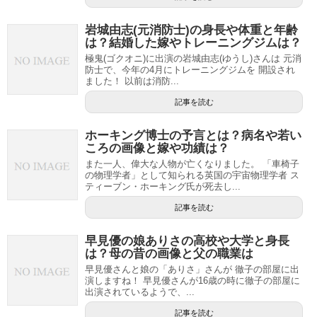
岩城由志(元消防士)の身長や体重と年齢
は？結婚した嫁やトレーニングジムは？
極鬼(ゴクオニ)に出演の岩城由志(ゆうし)さんは 元消
防士で、今年の4月にトレーニングジムを 開設され
ました！ 以前は消防...
記事を読む
ホーキング博士の予言とは？病名や若い
ころの画像と嫁や功績は？
また一人、偉大な人物が亡くなりました。 「車椅子
の物理学者」として知られる英国の宇宙物理学者 ス
ティーブン・ホーキング氏が死去し...
記事を読む
早見優の娘ありさの高校や大学と身長
は？母の昔の画像と父の職業は
早見優さんと娘の「ありさ」さんが 徹子の部屋に出
演しますね！ 早見優さんが16歳の時に徹子の部屋に
出演されているようで、...
記事を読む