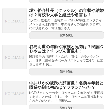
堀江裕介社長（クラシル）の年収や結婚
は？高校や大学と経歴や名言も！
1月26日放送の 「金曜ロードSHOW特別エンタテイ
メントさんま岡村祭日本の長さんの悩み聞きます!」
に出演される、堀江祐介さん...
記事を読む
谷島明世の年齢や家族と兄弟は？民謡Ｃ
Ｄや曲は？すっぴん画像も！
民謡歌手の谷島明世さんが、 THE カラオケバト
ル ＳＰ【最強女子ボーカリストカップ2017】 に出
場します！ 民...
記事を読む
中井りかの彼氏の顔画像！名前や年齢と
職業や馴れ初めは？ファンだった？
NGT48センターの中井りかさんに文春砲が！ 半同棲
であることが報じられ、 中井りかさんは直接取材を
されたのだとか。 半同棲の...
記事を読む