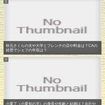
秋元さくらの夫や大学とフレンチの店や料金は？CAの
経歴でシェフの年収は？
小栗了（小栗旬の兄）の身長や年齢と結婚は？会社や