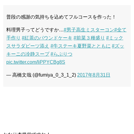
普段の感謝の気持ちを込めてフルコースを作った！
料理男子ってどうですか…
#男子高生ミスターコン
#全て
手作り
#紅茶のパウンドケーキ
#前菜３種盛り
#ミック
スサラダビーツ添え
#牛ステーキ夏野菜とともに
#ズッ
キーニの冷静スープ
#らぶりつ
pic.twitter.com/IiPPYCBg8S
— 高橋文哉 (@fumiya_0_3_1_2)
2017年8月31日