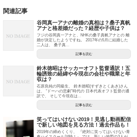
関連記事
谷岡真一アナの離婚の真相は？桑子真帆
アナと格差婚だった？経歴や子供は？
フジの谷岡真一アナと、NHKの桑子真帆アナとの 離
婚が決定したようですね。 2017年の5月に結婚した
二人は、 桑子真...
記事を読む
鈴木徳昭はサッカーオフト監督通訳！五
輪誘致の経緯や今現在の会社や職業と年
収は？
石原良純の同級生、 鈴木徳昭(すずきとくあき)さん
は、 “ドーハの悲劇"時代の 日本代表オフト監督の通
訳で、 そして今現在は...
記事を読む
笑ってはいけない2019！見逃し動画配信
で新しい地図を見る方法！過去作品も！
2019年の締めくくり、 『絶対に笑ってはいけない青
春ハイスクール24時！』 では、新しい地図の3人が