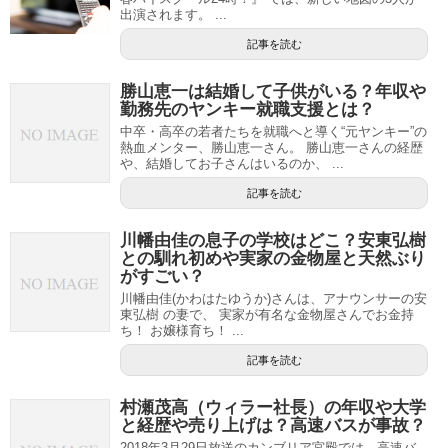
出演されます。 ...
記事を読む
勝山恵一は結婚して子供がいる？年収や
勤務先のヤンキー就職支援とは？
中卒・高卒の若者たちを就職へと導く“元ヤンキー”の
熱血メンター、勝山恵一さん。 勝山恵一さんの経歴
や、結婚してお子さんはいるのか、 ...
記事を読む
川幡由佳の息子の学校はどこ？安東弘樹
との馴れ初めや実家の金物屋と天然ぶり
がすごい？
川幡由佳(かわはたゆうか)さんは、アナウンサーの安
東弘樹 の妻で、 実家が有名な金物屋さんでお金持
ち！ お嬢様育ち！ ...
記事を読む
村瀬茂高（ウィラー社長）の年収や大学
と経歴や売り上げは？高速バスが事故？
2018年3月29日放送のカンブリア宮殿では、高速バ