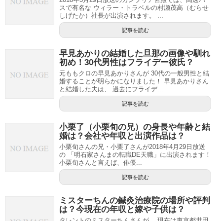
スで有名な ウィラー・トラベルの村瀬茂高（むらせ
しげたか）社長が出演されます。 ...
記事を読む
早見あかりの結婚した旦那の画像や馴れ
初め！30代男性はフライデー彼氏？
元ももクロの早見あかりさんが 30代の一般男性と結
婚することが明らかになりました！ 早見あかりさん
と結婚した夫は、 過去にフライデ...
記事を読む
小栗了（小栗旬の兄）の身長や年齢と結
婚は？会社や年収と出演作品は？
小栗旬さんの兄・小栗了さんが2018年4月29日放送
の 「明石家さんまの転職DE天職」に出演されます！
小栗旬さんと言えば、俳優...
記事を読む
ミスターちんの鍼灸治療院の場所や評判
は？今現在の年収と嫁や子供は？
タレントのミスターちんさんが、 現在は東京都世田