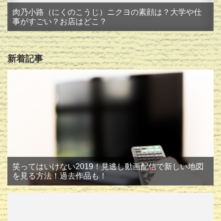
肉乃小路（にくのこうじ）ニクヨの素顔は？大学や仕
事がすごい？お店はどこ？
新着記事
笑ってはいけない2019！見逃し動画配信で新しい地図
を見る方法！過去作品も！