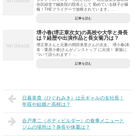
谷区経堂で鍼灸院の院長として 勤めている様子が爆
報！THEフライデーで放映されています。...
記事を読む
堺小春(堺正章次女)の高校や大学と身長
は？経歴や出演作品と長女菊乃は？
堺正章さんと元妻の岡田美里さんの次女、 堺小春(本
名：栗原小春)さんがノンストップ に出演！ 家族に
ついて語られます！ ...
記事を読む
日暮美貴（ひぐれみき）は元ギャルの女社長！
年収や結婚と高校は？
合戸孝二（ボディビルダー）の食事メニューと
ジムの場所は？身長や体重は？