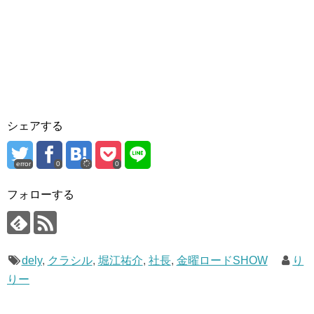
シェアする
error
0
0
フォローする
dely
,
クラシル
,
堀江祐介
,
社長
,
金曜ロードSHOW
り
りー