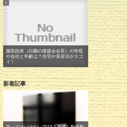
服部由奈（白鵬の後援会会長）の年収
や会社と年齢は？自宅や美容法がスゴ
イ！
新着記事
笑ってはいけない2019！見逃し動画配