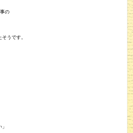
仕事の
たそうです。
い」