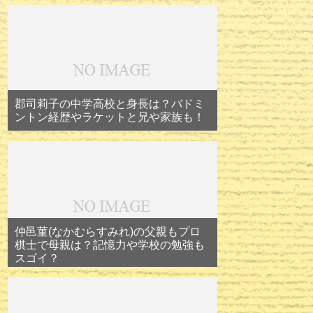
郡司莉子の中学高校と身長は？バドミ
ントン経歴やラケットと兄や家族も！
仲邑菫(なかむらすみれ)の父親もプロ
棋士で母親は？記憶力や学校の勉強も
スゴイ？