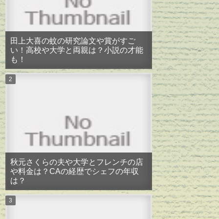
田上大喜の蚊の研究論文や賞がすご
い！高校や大学と両親は？小説の才能
も！
秋元さくらの夫や大学とフレンチの店
や料金は？CAの経歴でシェフの年収
は？