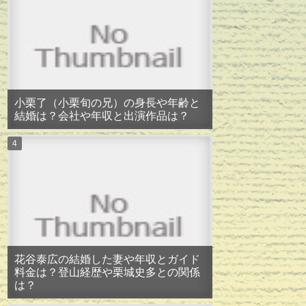
小栗了（小栗旬の兄）の身長や年齢と
結婚は？会社や年収と出演作品は？
花谷泰広の結婚した妻や年収とガイド
料金は？登山経歴や栗城史多との関係
は？