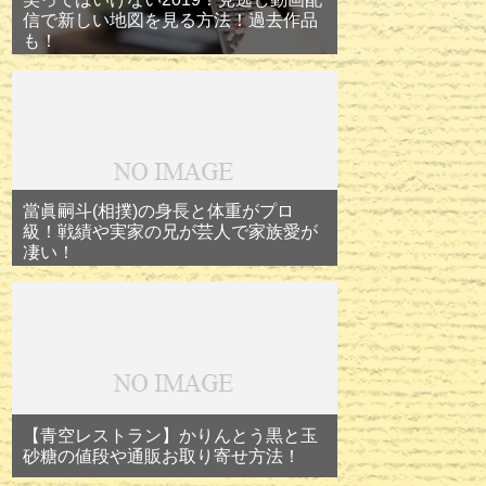
信で新しい地図を見る方法！過去作品
も！
當眞嗣斗(相撲)の身長と体重がプロ
級！戦績や実家の兄が芸人で家族愛が
凄い！
【青空レストラン】かりんとう黒と玉
砂糖の値段や通販お取り寄せ方法！