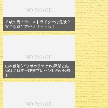
２歳の男の子にストライダーは危険？
安全な遊び方やメリットも！
山本俊治(パワポカラオケ)の職業と結
婚は？日本一即興プレゼン動画や経歴
も！