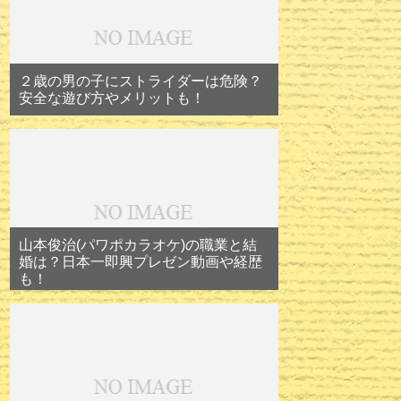
２歳の男の子にストライダーは危険？
安全な遊び方やメリットも！
山本俊治(パワポカラオケ)の職業と結
婚は？日本一即興プレゼン動画や経歴
も！