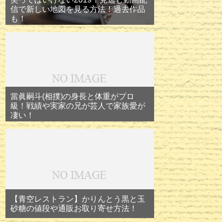
信で新しい地図を見る方法！過去作品
も！
當眞嗣斗(相撲)の身長と体重がプロ
級！戦績や実家の兄が芸人で家族愛が
凄い！
【青空レストラン】かりんとう黒と玉
砂糖の値段や通販お取り寄せ方法！