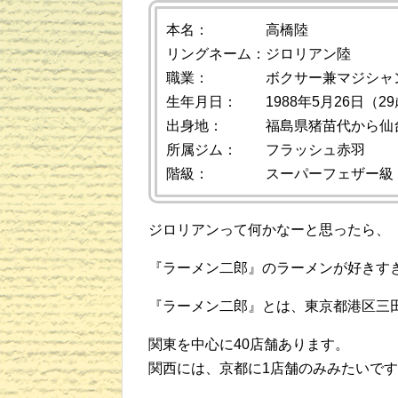
本名： 高橋陸
リングネーム：ジロリアン陸
職業： ボクサー兼マジシャ
生年月日： 1988年5月26日（2
出身地： 福島県猪苗代から仙
所属ジム： フラッシュ赤羽
階級： スーパーフェザー級
ジロリアンって何かなーと思ったら、
『ラーメン二郎』のラーメンが好きす
『ラーメン二郎』とは、東京都港区三
関東を中心に40店舗あります。
関西には、京都に1店舗のみみたいで