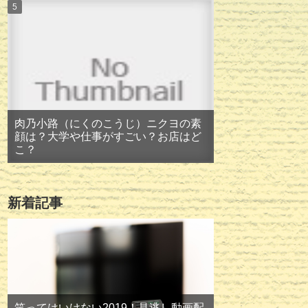
肉乃小路（にくのこうじ）ニクヨの素
顔は？大学や仕事がすごい？お店はど
こ？
新着記事
笑ってはいけない2019！見逃し動画配