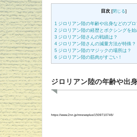
目次
[
閉じる
]
1
ジロリアン陸の年齢や出身などのプロ
2
ジロリアン陸の経歴とボクシングを始
3
ジロリアン陸さんの戦績は？
4
ジロリアン陸さんの減量方法が特殊？
5
ジロリアン陸のマジックの場所は？
6
ジロリアン陸の筋肉がすごい！
ジロリアン陸の年齢や出
https://www.2nn.jp/mnewsplus/1509710746/