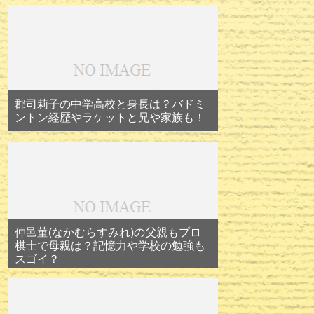
郡司莉子の中学高校と身長は？バドミ
ントン経歴やラケットと兄や家族も！
仲邑菫(なかむらすみれ)の父親もプロ
棋士で母親は？記憶力や学校の勉強も
スゴイ？