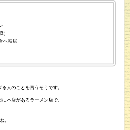
ン
9歳）
台へ転居
ぎる人のことを言うそうです。
田に本店があるラーメン店で、
すね。