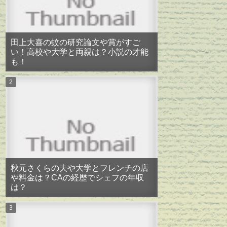
田上大喜の蚊の研究論文や賞がすご
い！高校や大学と両親は？小説の才能
も！
秋元さくらの夫や大学とフレンチの店
や料金は？CAの経歴でシェフの年収
は？