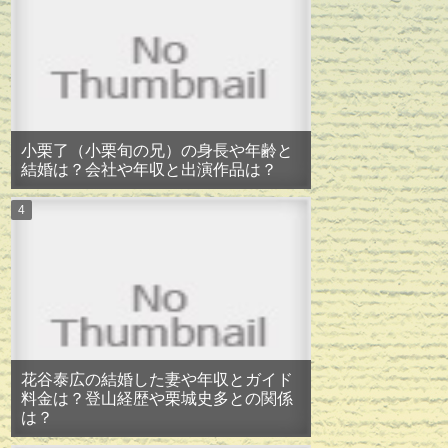
小栗了（小栗旬の兄）の身長や年齢と
結婚は？会社や年収と出演作品は？
花谷泰広の結婚した妻や年収とガイド
料金は？登山経歴や栗城史多との関係
は？