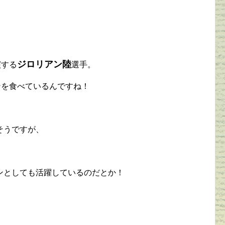
ジロリアン陸
演する
選手。
ンを食べているんですね！
そうですが、
！
ンとしても活躍しているのだとか！
！